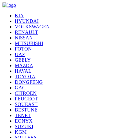
KIA
HYUNDAI
VOLKSWAGEN
RENAULT
NISSAN
MITSUBISHI
FOTON
UAZ
GEELY
MAZDA
HAVAL
TOYOTA
DONGFENG
GAC
CITROEN
PEUGEOT
SOUEAST
BESTUNE
TENET
EONYX
SUZUKI
KGM
SOLLERS