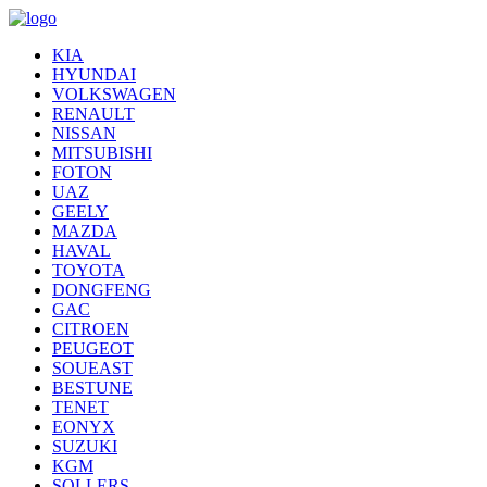
KIA
HYUNDAI
VOLKSWAGEN
RENAULT
NISSAN
MITSUBISHI
FOTON
UAZ
GEELY
MAZDA
HAVAL
TOYOTA
DONGFENG
GAC
CITROEN
PEUGEOT
SOUEAST
BESTUNE
TENET
EONYX
SUZUKI
KGM
SOLLERS