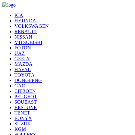
KIA
HYUNDAI
VOLKSWAGEN
RENAULT
NISSAN
MITSUBISHI
FOTON
UAZ
GEELY
MAZDA
HAVAL
TOYOTA
DONGFENG
GAC
CITROEN
PEUGEOT
SOUEAST
BESTUNE
TENET
EONYX
SUZUKI
KGM
SOLLERS