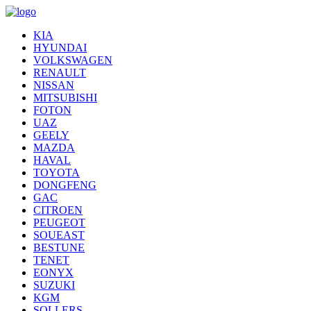
KIA
HYUNDAI
VOLKSWAGEN
RENAULT
NISSAN
MITSUBISHI
FOTON
UAZ
GEELY
MAZDA
HAVAL
TOYOTA
DONGFENG
GAC
CITROEN
PEUGEOT
SOUEAST
BESTUNE
TENET
EONYX
SUZUKI
KGM
SOLLERS