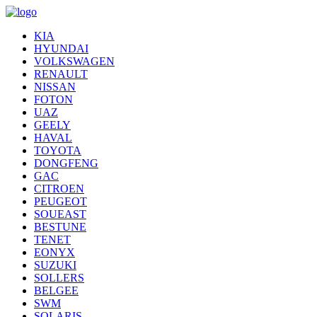
KIA
HYUNDAI
VOLKSWAGEN
RENAULT
NISSAN
FOTON
UAZ
GEELY
HAVAL
TOYOTA
DONGFENG
GAC
CITROEN
PEUGEOT
SOUEAST
BESTUNE
TENET
EONYX
SUZUKI
SOLLERS
BELGEE
SWM
SOLARIS