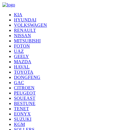
KIA
HYUNDAI
VOLKSWAGEN
RENAULT
NISSAN
MITSUBISHI
FOTON
UAZ
GEELY
MAZDA
HAVAL
TOYOTA
DONGFENG
GAC
CITROEN
PEUGEOT
SOUEAST
BESTUNE
TENET
EONYX
SUZUKI
KGM
SOLLERS