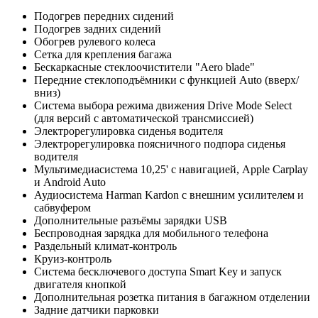
Подогрев передних сидений
Подогрев задних сидений
Обогрев рулевого колеса
Сетка для крепления багажа
Бескаркасные стеклоочистители "Aero blade"
Передние стеклоподъёмники с функцией Auto (вверх/
вниз)
Система выбора режима движения Drive Mode Select
(для версий с автоматической трансмиссией)
Электрорегулировка сиденья водителя
Электрорегулировка поясничного подпора сиденья
водителя
Мультимедиасистема 10,25' с навигацией, Apple Carplay
и Android Auto
Аудиосистема Harman Kardon с внешним усилителем и
сабвуфером
Дополнительные разъёмы зарядки USB
Беспроводная зарядка для мобильного телефона
Раздельный климат-контроль
Круиз-контроль
Система бесключевого доступа Smart Key и запуск
двигателя кнопкой
Дополнительная розетка питания в багажном отделении
Задние датчики парковки