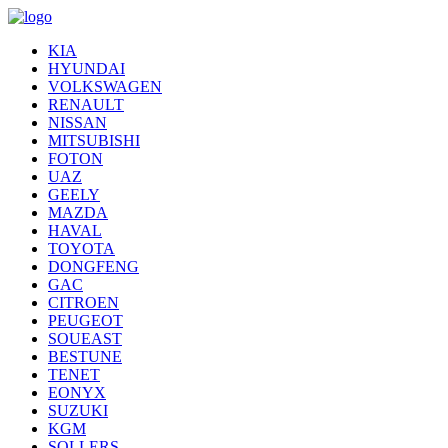
KIA
HYUNDAI
VOLKSWAGEN
RENAULT
NISSAN
MITSUBISHI
FOTON
UAZ
GEELY
MAZDA
HAVAL
TOYOTA
DONGFENG
GAC
CITROEN
PEUGEOT
SOUEAST
BESTUNE
TENET
EONYX
SUZUKI
KGM
SOLLERS