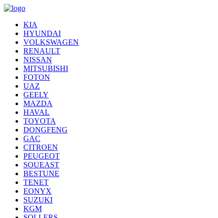
KIA
HYUNDAI
VOLKSWAGEN
RENAULT
NISSAN
MITSUBISHI
FOTON
UAZ
GEELY
MAZDA
HAVAL
TOYOTA
DONGFENG
GAC
CITROEN
PEUGEOT
SOUEAST
BESTUNE
TENET
EONYX
SUZUKI
KGM
SOLLERS