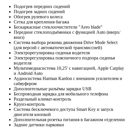
Подогрев передних сидений
Подогрев задних сидений
Обогрев рулевого колеса
Сетка для крепления багажа
Бескаркасные стеклоочистители "Aero blade"
Передние стеклоподъёмники с функцией Auto (вверх/
вниз)
Система выбора режима движения Drive Mode Select
(для версий с автоматической трансмиссией)
Электрорегулировка сиденья водителя
Электрорегулировка поясничного подпора сиденья
водителя
Мультимедиасистема 10,25' с навигацией, Apple Carplay
и Android Auto
Аудиосистема Harman Kardon с внешним усилителем и
сабвуфером
Дополнительные разъёмы зарядки USB
Беспроводная зарядка для мобильного телефона
Раздельный климат-контроль
Круиз-контроль
Система бесключевого доступа Smart Key и запуск
двигателя кнопкой
Дополнительная розетка питания в багажном отделении
Задние датчики парковки