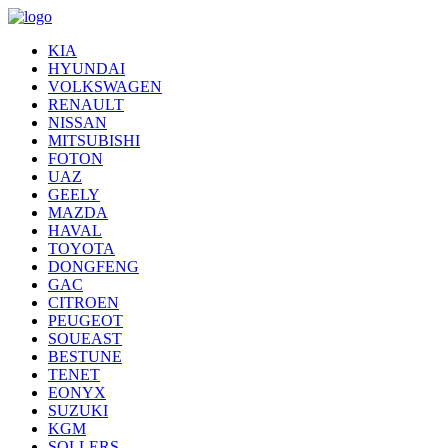
KIA
HYUNDAI
VOLKSWAGEN
RENAULT
NISSAN
MITSUBISHI
FOTON
UAZ
GEELY
MAZDA
HAVAL
TOYOTA
DONGFENG
GAC
CITROEN
PEUGEOT
SOUEAST
BESTUNE
TENET
EONYX
SUZUKI
KGM
SOLLERS