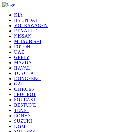
KIA
HYUNDAI
VOLKSWAGEN
RENAULT
NISSAN
MITSUBISHI
FOTON
UAZ
GEELY
MAZDA
HAVAL
TOYOTA
DONGFENG
GAC
CITROEN
PEUGEOT
SOUEAST
BESTUNE
TENET
EONYX
SUZUKI
KGM
SOLLERS