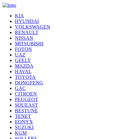
KIA
HYUNDAI
VOLKSWAGEN
RENAULT
NISSAN
MITSUBISHI
FOTON
UAZ
GEELY
MAZDA
HAVAL
TOYOTA
DONGFENG
GAC
CITROEN
PEUGEOT
SOUEAST
BESTUNE
TENET
EONYX
SUZUKI
KGM
SOLLERS